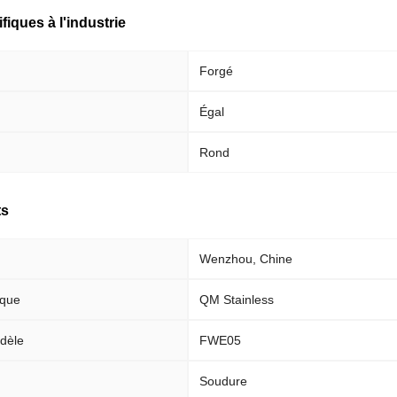
fiques à l'industrie
Forgé
Égal
Rond
ts
Wenzhou, Chine
rque
QM Stainless
dèle
FWE05
Soudure