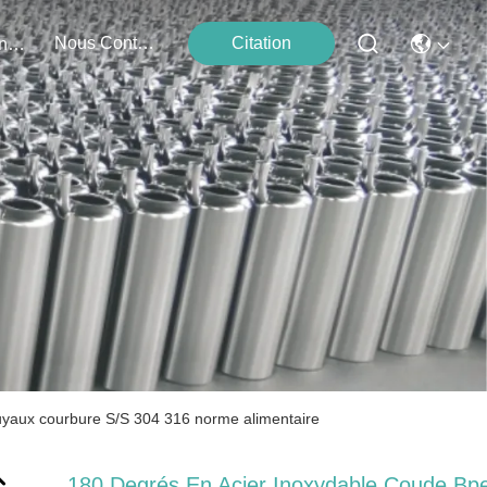
Nous Contacter
Citation
Événements
uyaux courbure S/S 304 316 norme alimentaire
180 Degrés En Acier Inoxydable Coude Bp