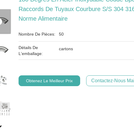
Raccords De Tuyaux Courbure S/S 304 31
Norme Alimentaire
Nombre De Pièces:
50
Détails De
cartons
L'emballage:
Contactez-Nous Mai
Obtenez Le Meilleur Prix