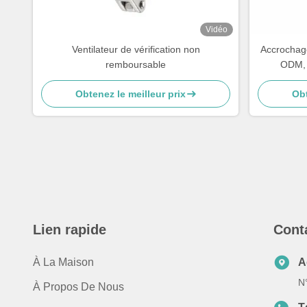
Vidéo
Ventilateur de vérification non
Accrochage
remboursable
ODM, 
Obtenez le meilleur prix
Obt
Lien rapide
Cont
À La Maison
A
N
À Propos De Nous