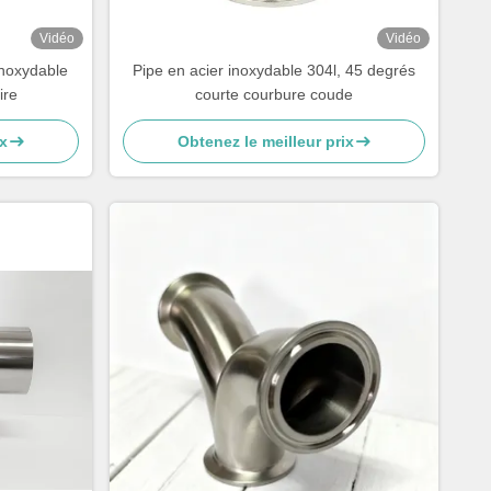
Vidéo
Vidéo
inoxydable
Pipe en acier inoxydable 304l, 45 degrés
ire
courte courbure coude
x
Obtenez le meilleur prix