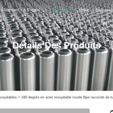
La Maison
À Propos De Nous
Vidéo
Produits
Détails Des Produits
inoxydables
>
180 degrés en acier inoxydable coude Bpe raccords de t