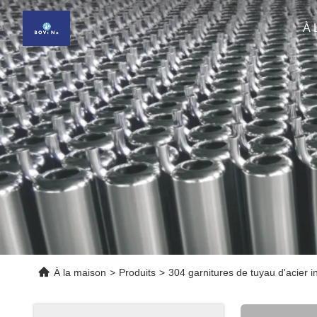
À 
À la maison
>
Produits
>
304 garnitures de tuyau d'acier 