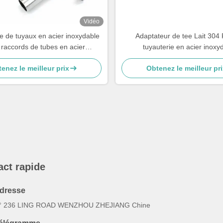
Vidéo
 de tuyaux en acier inoxydable
Adaptateur de tee Lait 304 
raccords de tubes en acier
tuyauterie en acier inoxy
inoxydable double 304
enez le meilleur prix
Obtenez le meilleur pri
act rapide
dresse
° 236 LING ROAD WENZHOU ZHEJIANG Chine