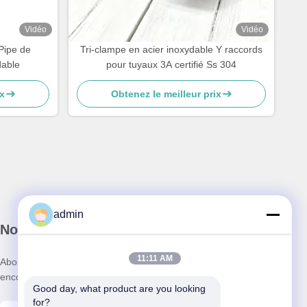
Vidéo
Vidéo
Pipe de
Tri-clampe en acier inoxydable Y raccords
dable
pour tuyaux 3A certifié Ss 304
x
Obtenez le meilleur prix
admin
Notre newsletter
11:11 AM
Abonnez-vous à notre newsletter pour des réductions et plus
encore.
Good day, what product are you looking 
for?