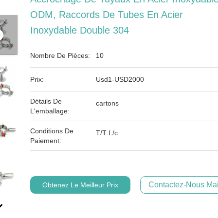
ODM, Raccords De Tubes En Acier
Inoxydable Double 304
Nombre De Pièces:
10
Prix:
Usd1-USD2000
Détails De
cartons
L'emballage:
Conditions De
T/T L/c
Paiement:
Contactez-Nous Mai
Obtenez Le Meilleur Prix