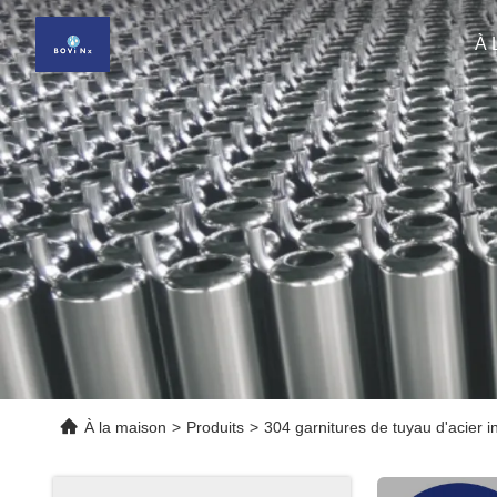
À 
À la maison
>
Produits
>
304 garnitures de tuyau d'acier 