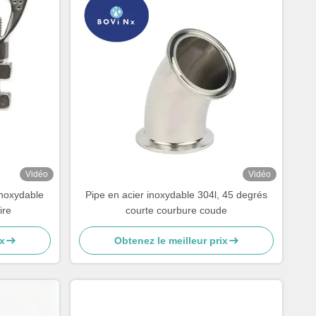
Vidéo
Vidéo
inoxydable
Pipe en acier inoxydable 304l, 45 degrés
ire
courte courbure coude
x
Obtenez le meilleur prix