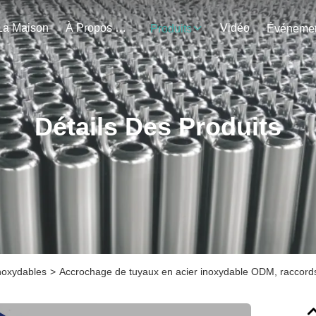
La Maison
À Propos De Nous
Vidéo
Produits
Détails Des Produits
inoxydables
>
Accrochage de tuyaux en acier inoxydable ODM, raccords