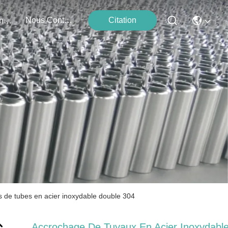
Nous Contacter
Citation
Événements
 de tubes en acier inoxydable double 304
Accrochage De Tuyaux En Acier Inoxydabl