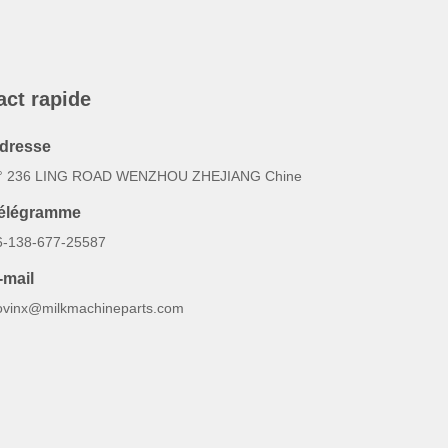
act rapide
dresse
° 236 LING ROAD WENZHOU ZHEJIANG Chine
élégramme
6-138-677-25587
-mail
ovinx@milkmachineparts.com