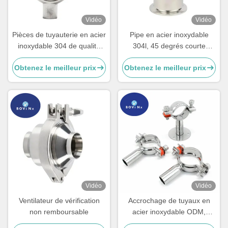
Vidéo
Vidéo
Pièces de tuyauterie en acier
Pipe en acier inoxydable
inoxydable 304 de qualité
304l, 45 degrés courte
alimentaire
courbure coude
Obtenez le meilleur prix
Obtenez le meilleur prix
Vidéo
Vidéo
Ventilateur de vérification
Accrochage de tuyaux en
non remboursable
acier inoxydable ODM,
raccords de tubes en acier