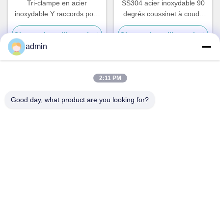
Tri-clampe en acier
SS304 acier inoxydable 90
inoxydable Y raccords pour
degrés coussinet à coude
tuyaux 3A certifié Ss 304
courte
Obtenez le meilleur prix
Obtenez le meilleur prix
admin
2:11 PM
Contact rapide
Good day, what product are you looking for?
Adresse
N° 236 LING ROAD WENZHOU ZHEJIANG Chine
Télégramme
86-138-677-25587
E-mail
bovinx@milkmachineparts.com