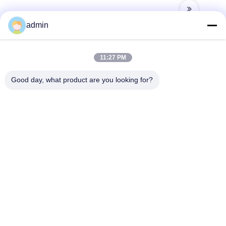
admin
11:27 PM
Contact rapide
Good day, what product are you looking for?
Adresse
N° 236 LING ROAD WENZHOU ZHEJIANG Chine
Télégramme
86-138-677-25587
E-mail
bovinx@milkmachineparts.com