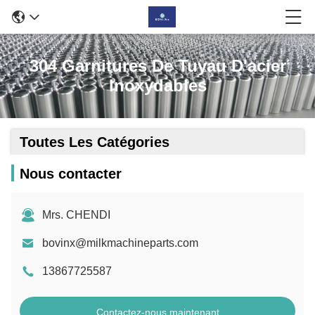
304 Garnitures De Tuyau D'acier
Inoxydables
Toutes Les Catégories
Nous contacter
Mrs. CHENDI
bovinx@milkmachineparts.com
13867725587
Contactez-nous maintenant