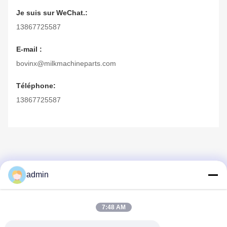
Je suis sur WeChat.:
13867725587
E-mail :
bovinx@milkmachineparts.com
Téléphone:
13867725587
admin
7:48 AM
Contact rapide