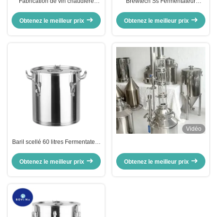
Fabrication de vin chaudière
Brewtech Ss Fermentateur
équipement de brassage de bière
conique en acier inoxydable 50L
d'usage domestique en acier
Brewmaster pour la bière
Obtenez le meilleur prix
Obtenez le meilleur prix
inoxydable
Vidéo
Baril scellé 60 litres Fermentateur
en acier inoxydable
Obtenez le meilleur prix
Obtenez le meilleur prix