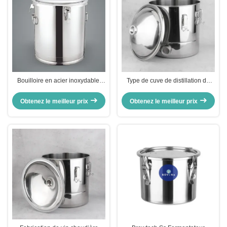
Bouilloire en acier inoxydable,
Type de cuve de distillation de
fermenteur conique en acier
fermenteur conique en cuivre en
inoxydable vertical
acier inoxydable
Obtenez le meilleur prix
Obtenez le meilleur prix