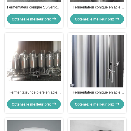
Fermentateur conique SS vertical,
Fermentateur conique en acier
Fermentateur en acier inoxydable
inoxydable personnalisé
Obtenez le meilleur prix
Obtenez le meilleur prix
Fermentateur de bière en acier
Fermentateur conique en acier
inoxydable 316L, Fermentateur
inoxydable Sus304
conique de brasserie SS
personnalisable pour la bière
Obtenez le meilleur prix
Obtenez le meilleur prix