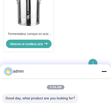
Fermentateur conique en acier
inoxydable de brassage à la
maison OEM réservoir de
Obtenez le meilleur prix
fermentation avec tube
1
admin
3:34 AM
Contact rapide
Good day, what product are you looking for?
Adresse