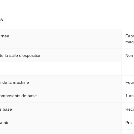
ts
ernée
Fabr
maga
 la salle d'exposition
Non
i de la machine
Four
composants de base
1 a
e base
Réci
 vente
Prix