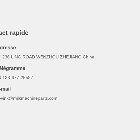
act rapide
dresse
° 236 LING ROAD WENZHOU ZHEJIANG Chine
élégramme
6-138-677-25587
-mail
ovinx@milkmachineparts.com