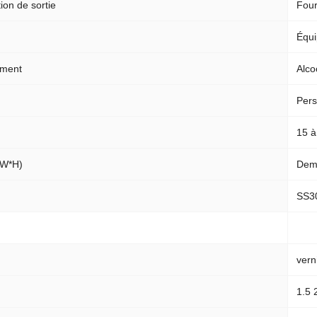
ion de sortie
Four
Équi
ement
Alco
Pers
15 
*W*H)
Dem
SS3
verni
1.5 