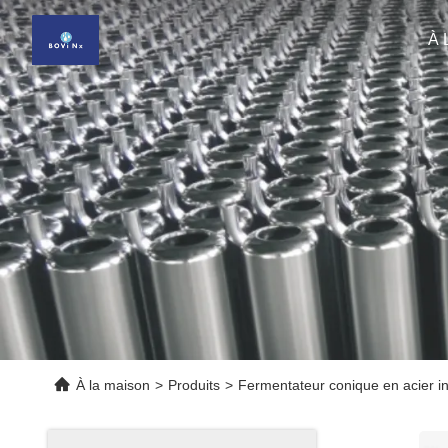
À 
À la maison
>
Produits
>
Fermentateur conique en acier i