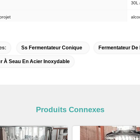
30L 
projet
alco
ferm
fage
Élect
es:
Ss Fermentateur Conique
Fermentateur De 
r À Seau En Acier Inoxydable
ivraison
D'autres matériaux, en bois ou en p
rnir
Produits Connexes
nir
1000 pièces par mois