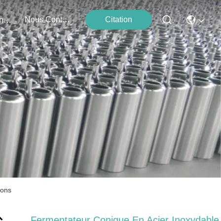
Nous Contacter
Citation
Événements
lons
Fermentateur Conique En Acier Inoxydable