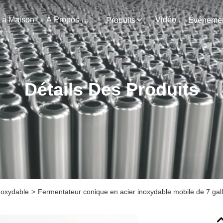
La Maison
À Propos De Nous
Vidéo
Produits
Détails Des Produits
noxydable
>
Fermentateur conique en acier inoxydable mobile de 7 gal