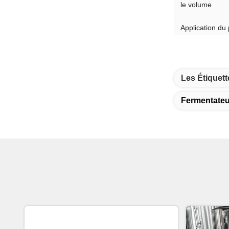
le volume
Application du 
Fonction
Mode de chauf
Les Étiquett
Fermentateu
Emballage et l
Type de colis:
Capacité à fou
Capacité à four