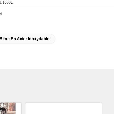
à 1000L
ol
entation liquide
ricité
Bière En Acier Inoxydable
alette