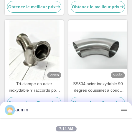
raccords de tubes en acier
Obtenez le meilleur prix
Obtenez le meilleur prix
inoxydable double 304
Vidéo
Vidéo
Tri-clampe en acier
SS304 acier inoxydable 90
inoxydable Y raccords pour
degrés coussinet à coude
tuyaux 3A certifié Ss 304
courte
Obtenez le meilleur prix
Obtenez le meilleur prix
admin
7:14 AM