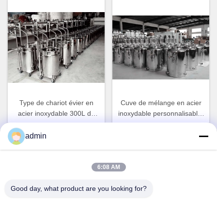
Type de chariot évier en
Cuve de mélange en acier
acier inoxydable 300L de
inoxydable personnalisable,
qualité alimentaire
réservoir de stockage de lait
Obtenez le meilleur prix
Obtenez le meilleur prix
personnalisé
3 kg
admin
6:08 AM
Good day, what product are you looking for?