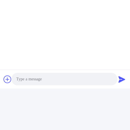
Filtre à eau en acier
Baril en acier inoxydable de
inoxydable vertical 5L
qualité alimentaire, réservoir
séparateur d'eau de lait sur
vertical de stockage de lait
Obtenez le meilleur prix
Obtenez le meilleur prix
mesure
5L
Vidéo
Photo
Fabrication de fromage en
Traitement du lait Fromage
Video Call
acier inoxydable
en acier inoxydable