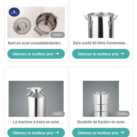
Vidéo
Baril en acier inoxydable/tambour
Baril scellé 60 litres Fermentateur
chimique
en acier inoxydable
Obtenez le meilleur prix
Obtenez le meilleur prix
Vidéo
Vidéo
La machine à traire en acier
Bouteille de traction en acier
inoxydable
inoxydable 304, bouteille d'
Obtenez le meilleur prix
étanchéité en acier inoxydable
Obtenez le meilleur prix