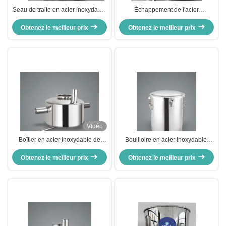
Seau de traite en acier inoxydable
Échappement de l'acier
de qualité alimentaire avec une
inoxydable
Obtenez le meilleur prix
capacité de
Obtenez le meilleur prix
20/25/32/36/41/47/52/56/87/98L et
une garantie de 6 mois
Vidéo
Boîtier en acier inoxydable de
Bouilloire en acier inoxydable,
type tambour avec rangement de
fermenteur conique en acier
Obtenez le meilleur prix
couvercle personnalisé
Obtenez le meilleur prix
inoxydable vertical