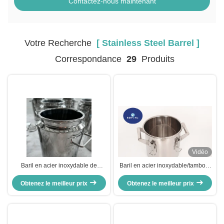
Contactez-nous maintenant
Votre Recherche
[ Stainless Steel Barrel ]
Correspondance
29
Produits
Vidéo
Baril en acier inoxydable de
Baril en acier inoxydable/tambour
qualité alimentaire, réservoir
chimique
vertical de stockage de lait 5L
Obtenez le meilleur prix
Obtenez le meilleur prix