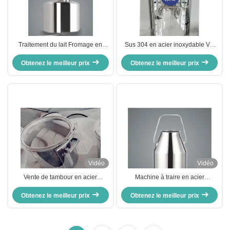
Traitement du lait Fromage en
Sus 304 en acier inoxydable Vat
acier inoxydable
tambour à pression moyenne
Obtenez le meilleur prix
produit chimique dangereux
Obtenez le meilleur prix
Vidéo
Vidéo
Vente de tambour en acier
Machine à traire en acier
inoxydable 30 l 100 l 200 l 205 l
inoxydable pour produits laitiers
210 l 35 gallons 55 gallons pour
Obtenez le meilleur prix
Obtenez le meilleur prix
fromage huile d'olive fustive
qualité alimentaire tête ouverte
avec égout