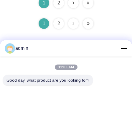
1
2
1
2
admin
11:03 AM
Contact rapide
Good day, what product are you looking for?
Adresse
N° 236 LING ROAD WENZHOU ZHEJIANG Chine
Télégramme
86-138-677-25587
E-mail