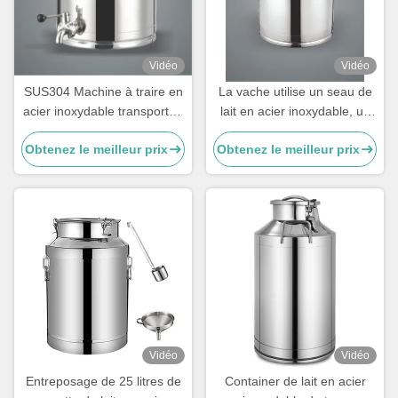
Vidéo
Vidéo
SUS304 Machine à traire en
La vache utilise un seau de
acier inoxydable transportée
lait en acier inoxydable, un
par seau avec couvercle
seau de lait en acier
Obtenez le meilleur prix
Obtenez le meilleur prix
inoxydable pour la ferme
Vidéo
Vidéo
Entreposage de 25 litres de
Container de lait en acier