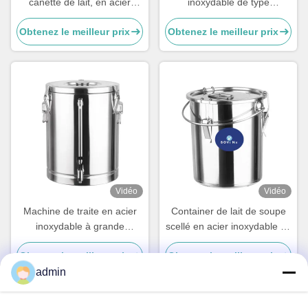
canette de lait, en acier
inoxydable de type
inoxydable pour le transport
couvercle, OEM Ss Can 50L
Obtenez le meilleur prix
Obtenez le meilleur prix
Vidéo
Vidéo
Machine de traite en acier
Container de lait de soupe
inoxydable à grande
scellé en acier inoxydable de
capacité
grande capacité avec pinces
Obtenez le meilleur prix
Obtenez le meilleur prix
admin