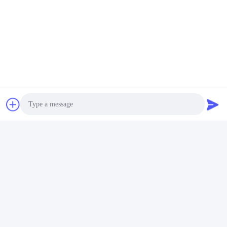
Vidéo
Vidéo
Container de lait en acier
Machine de traite en acier
inoxydable de type
inoxydable à grande
couvercle, OEM Ss Can 50L
capacité
Obtenez le meilleur prix
Obtenez le meilleur prix
Photo
Video Call
Audio Call