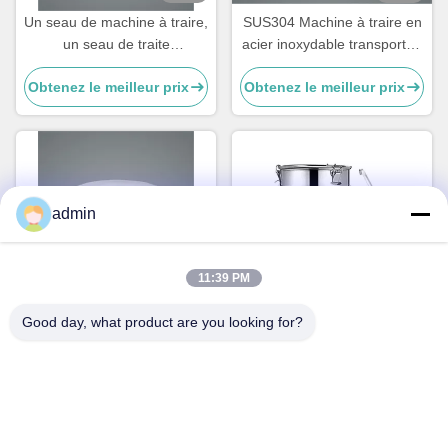
Un seau de machine à traire,
SUS304 Machine à traire en
un seau de traite
acier inoxydable transportée
personnalisable pour les
par seau avec couvercle
Obtenez le meilleur prix
Obtenez le meilleur prix
vaches
admin
11:39 PM
Vidéo
Vidéo
Good day, what product are you looking for?
La vache utilise un seau de
Entreposage de 25 litres de
lait en acier inoxydable, un
canette de lait, en acier
seau de lait en acier
inoxydable pour le transport
Obtenez le meilleur prix
Obtenez le meilleur prix
inoxydable pour la ferme