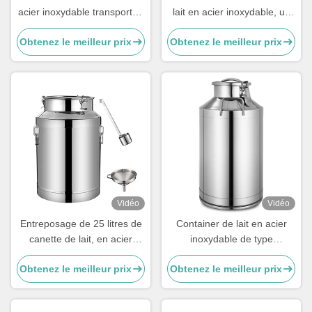
acier inoxydable transportée
lait en acier inoxydable, un
par seau avec couvercle
seau de lait en acier
Obtenez le meilleur prix
Obtenez le meilleur prix
inoxydable pour la ferme
Vidéo
Vidéo
Entreposage de 25 litres de
Container de lait en acier
canette de lait, en acier
inoxydable de type
inoxydable pour le transport
couvercle, OEM Ss Can 50L
Obtenez le meilleur prix
Obtenez le meilleur prix