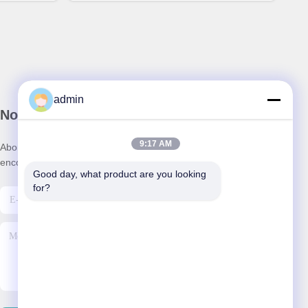
admin
Notre newsletter
9:17 AM
Abonnez-vous à notre newsletter pour des réductions et plus
encore.
Good day, what product are you looking 
for?