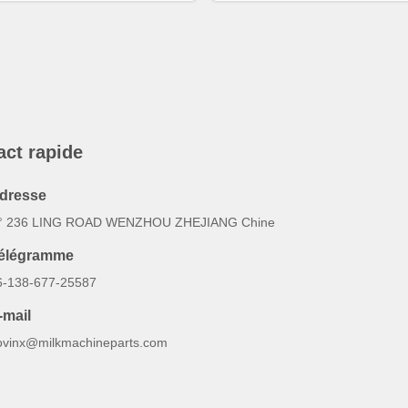
act rapide
dresse
° 236 LING ROAD WENZHOU ZHEJIANG Chine
élégramme
6-138-677-25587
-mail
ovinx@milkmachineparts.com