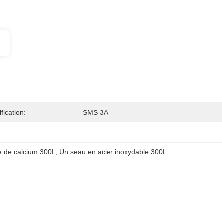
ification:
SMS 3A
e de calcium 300L
, 
Un seau en acier inoxydable 300L