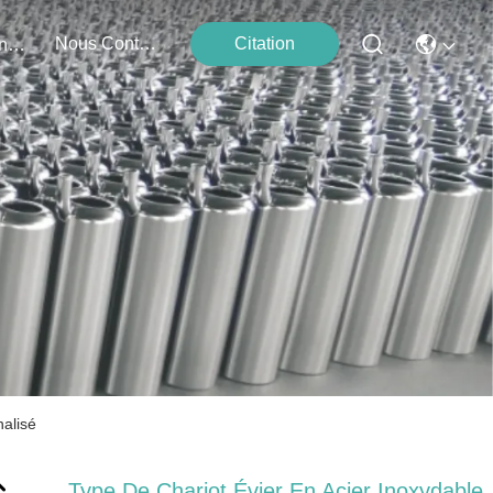
Nous Contacter
Citation
Événements
nalisé
Type De Chariot Évier En Acier Inoxydable