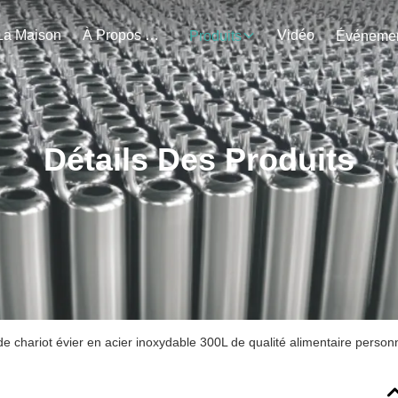
La Maison
À Propos De Nous
Vidéo
Produits
Détails Des Produits
e chariot évier en acier inoxydable 300L de qualité alimentaire person