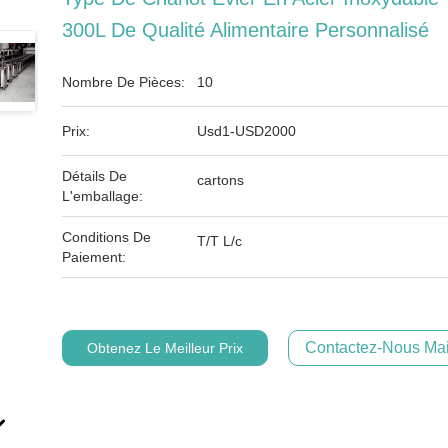
300L De Qualité Alimentaire Personnalisé
Nombre De Pièces:
10
Prix:
Usd1-USD2000
Détails De
cartons
L'emballage:
Conditions De
T/T L/c
Paiement:
Contactez-Nous Mai
Obtenez Le Meilleur Prix