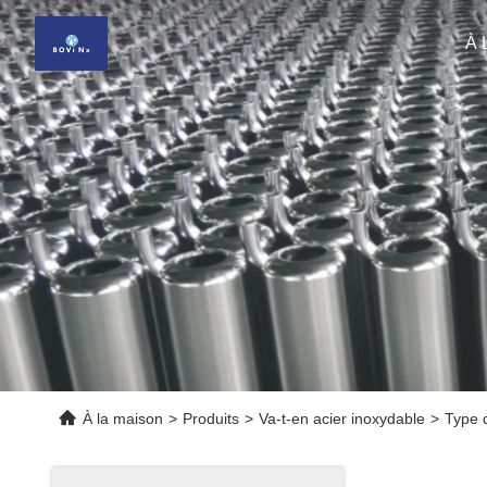
À 
À la maison
>
Produits
>
Va-t-en acier inoxydable
>
Type d