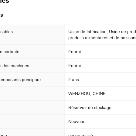
clés
ts
icables
Usine de fabrication, Usine de pro
produits alimentaires et de boisson
éo sortante
Fourni
ai des machines
Fourni
composants principaux
2 ans
WENZHOU, CHINE
Réservoir de stockage
Nouveau
rque
personnalisé