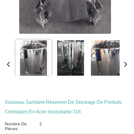
Vaisseau Sanitaire Réservoir De Stockage De Produits
Chimiques En Acier Inoxydable 316
Nombre De
2
Pièces: