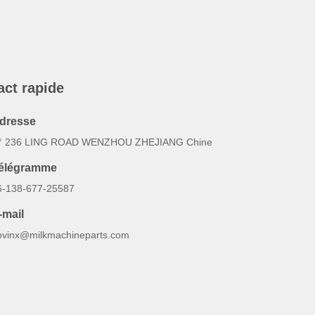
act rapide
dresse
° 236 LING ROAD WENZHOU ZHEJIANG Chine
élégramme
6-138-677-25587
-mail
ovinx@milkmachineparts.com