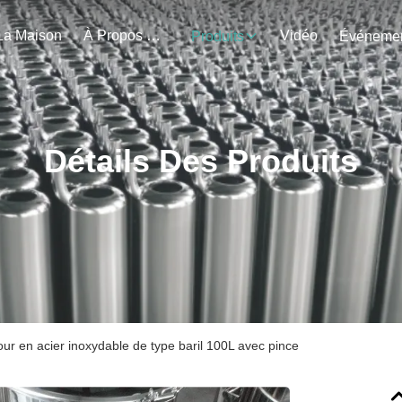
La Maison
À Propos De Nous
Vidéo
Produits
Détails Des Produits
ur en acier inoxydable de type baril 100L avec pince