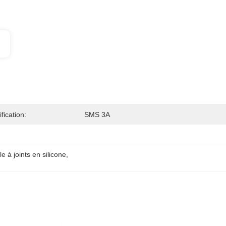
ification:
SMS 3A
e à joints en silicone
, 
e