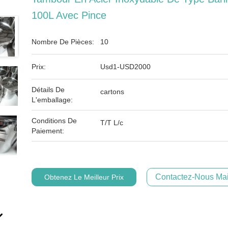
100L Avec Pince
Nombre De Pièces:
10
Prix:
Usd1-USD2000
Détails De
cartons
L'emballage:
Conditions De
T/T L/c
Paiement:
Contactez-Nous Mai
Obtenez Le Meilleur Prix