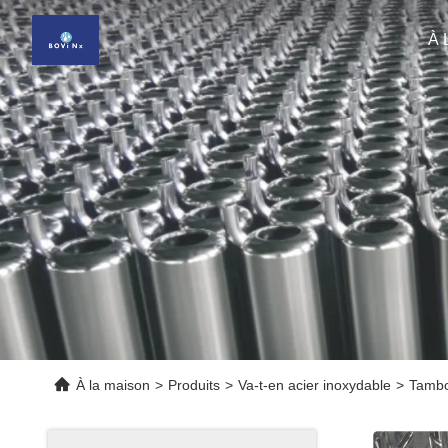
À 
À la maison
>
Produits
>
Va-t-en acier inoxydable
>
Tambo