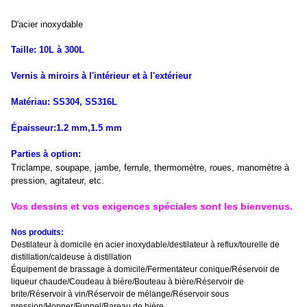
D'acier inoxydable
Taille: 10L à 300L
Vernis à miroirs à l'intérieur et à l'extérieur
Matériau: SS304, SS316L
Épaisseur:1.2 mm,1.5 mm
Parties à option:
Triclampe, soupape, jambe, ferrule, thermomètre, roues, manomètre à
pression, agitateur, etc.
Vos dessins et vos exigences spéciales sont les bienvenus.
Nos produits:
Destilateur à domicile en acier inoxydable/destilateur à reflux/tourelle de
distillation/caldeuse à distillation
Équipement de brassage à domicile/Fermentateur conique/Réservoir de
liqueur chaude/Coudeau à bière/Bouteau à bière/Réservoir de
brite/Réservoir à vin/Réservoir de mélange/Réservoir sous
pression/Hopper/Funnel/Bareau de bière