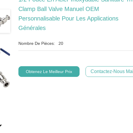
Clamp Ball Valve Manuel OEM
Personnalisable Pour Les Applications
Générales
Nombre De Pièces:
20
Contactez-Nous Mai
Obtenez Le Meilleur Prix