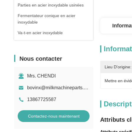
Parties en acier inoxydable usinées
Fermentateur conique en acier
inoxydable
Informa
Va-t-en acier inoxydable
Informat
Nous contacter
Lieu D'origine:
Mrs. CHENDI
Mettre en évid
bovinx@milkmachineparts.com
13867725587
Descript
Contactez-nous maintenant
Attributs c
Attributs spécif