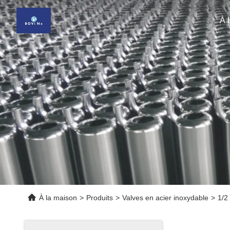
À 
À la maison
>
Produits
>
Valves en acier inoxydable
>
1/2