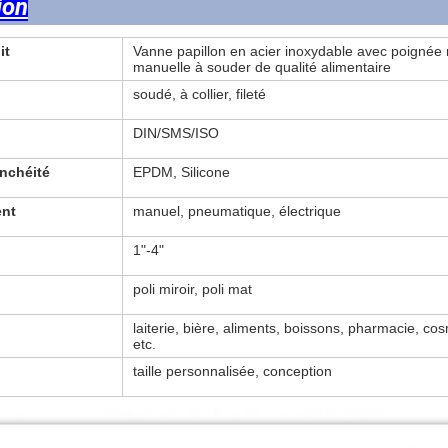
ion
it
Vanne papillon en acier inoxydable avec poignée m
manuelle à souder de qualité alimentaire
soudé, à collier, fileté
DIN/SMS/ISO
anchéité
EPDM, Silicone
nt
manuel, pneumatique, électrique
1"-4"
poli miroir, poli mat
laiterie, bière, aliments, boissons, pharmacie, co
etc.
taille personnalisée, conception