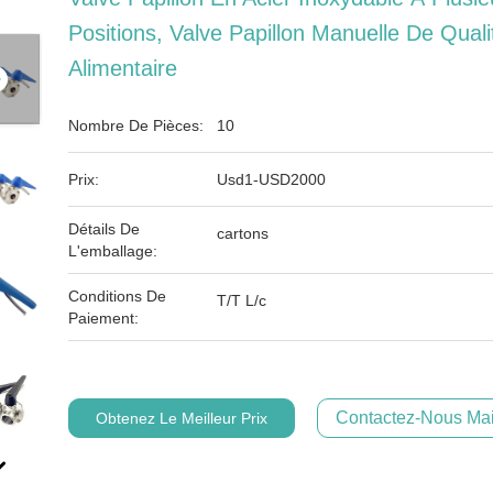
Positions, Valve Papillon Manuelle De Quali
Alimentaire
Nombre De Pièces:
10
Prix:
Usd1-USD2000
Détails De
cartons
L'emballage:
Conditions De
T/T L/c
Paiement:
Contactez-Nous Mai
Obtenez Le Meilleur Prix