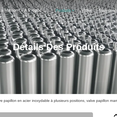
La Maison
À Propos De Nous
Vidéo
Produits
Détails Des Produits
ve papillon en acier inoxydable à plusieurs positions, valve papillon man