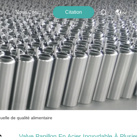
Nous Contacter
Citation
Événements
uelle de qualité alimentaire
Valve Papillon En Acier Inoxydable À Plusie