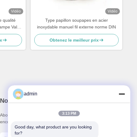
Vidéo
Vidéo
e qualité
Type papillon soupapes en acier
clampe Valve
inoxydable manuel fil externe norme DIN
x
Obtenez le meilleur prix
admin
Notre newsletter
3:13 PM
Abonnez-vous à notre newsletter pour des réductions et plus
encore.
Good day, what product are you looking 
for?