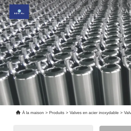
À 
À la maison
>
Produits
>
Valves en acier inoxydable
>
Val