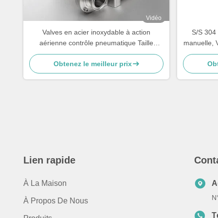
Vidéo
Valves en acier inoxydable à action
S/S 304 
aérienne contrôle pneumatique Taille
manuelle, V
personnalisée
vo
Obtenez le meilleur prix
Obt
Lien rapide
Cont
À La Maison
A
N
À Propos De Nous
T