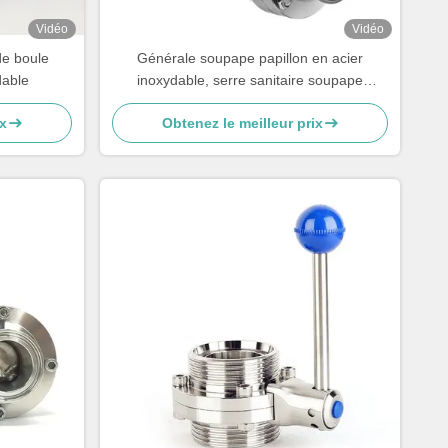
Vidéo
Vidéo
e boule
Générale soupape papillon en acier
dable
inoxydable, serre sanitaire soupape
papillon 50 mm
x
Obtenez le meilleur prix