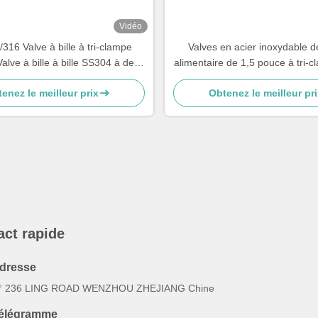
Vidéo
/316 Valve à bille à tri-clampe
Valves en acier inoxydable d
alve à bille à bille SS304 à deux
alimentaire de 1,5 pouce à tri-
ies en acier inoxydable
papillon Ss304
enez le meilleur prix
Obtenez le meilleur pri
act rapide
dresse
° 236 LING ROAD WENZHOU ZHEJIANG Chine
élégramme