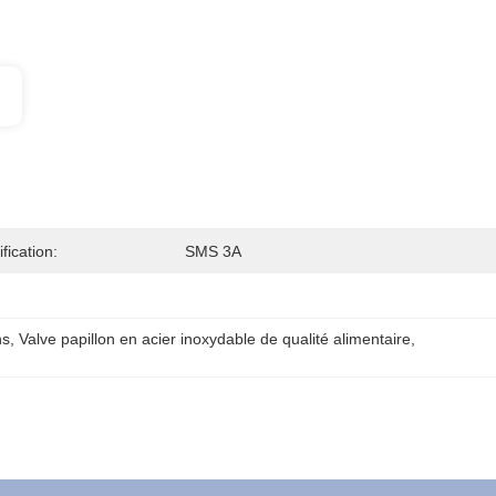
ification:
SMS 3A
ns
, 
Valve papillon en acier inoxydable de qualité alimentaire
, 