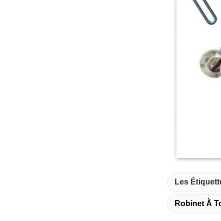
Les Étiquett
Robinet À T