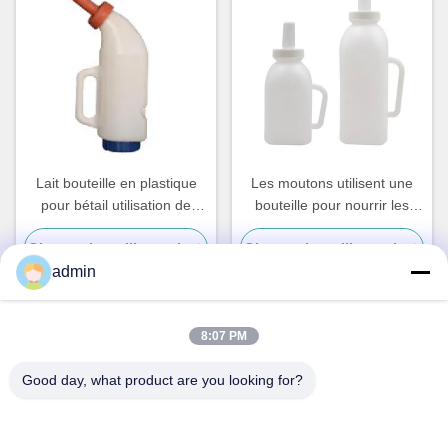
Lait bouteille en plastique
Les moutons utilisent une
pour bétail utilisation de
bouteille pour nourrir les
vache avec mamelons en
veaux
Obtenez le meilleur prix
Obtenez le meilleur prix
caoutchouc
admin
8:07 PM
Contact rapide
Good day, what product are you looking for?
Adresse
N° 236 LING ROAD WENZHOU ZHEJIANG Chine