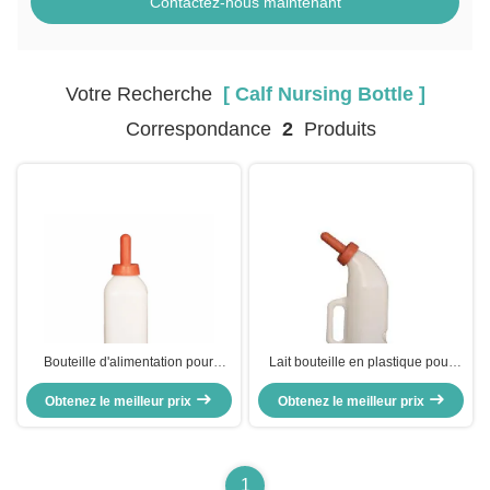
Contactez-nous maintenant
Votre Recherche
[ Calf Nursing Bottle ]
Correspondance
2
Produits
Bouteille d'alimentation pour
Lait bouteille en plastique pour
veaux allaitants 2L Matériau PE
bétail utilisation de vache avec
de qualité alimentaire Utilisation
Obtenez le meilleur prix
Obtenez le meilleur prix
mamelons en caoutchouc
agricole
1