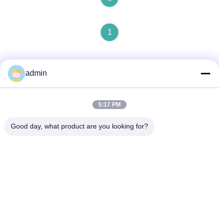
1
admin
5:17 PM
Contact rapide
Good day, what product are you looking for?
Adresse
N° 236 LING ROAD WENZHOU ZHEJIANG Chine
Télégramme
86-138-677-25587
E-mail
bovinx@milkmachineparts.com