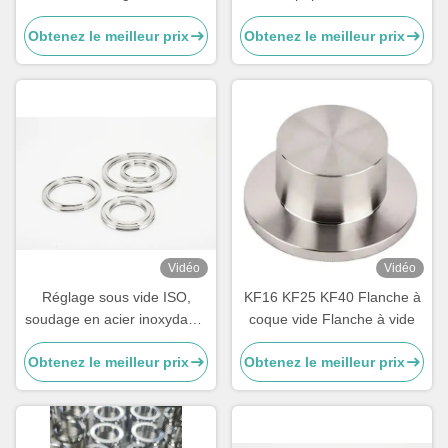
inoxydable 3PC soupape à
inoxydable pneumatique
Obtenez le meilleur prix
Obtenez le meilleur prix
bille
Vidéo
Vidéo
Réglage sous vide ISO,
KF16 KF25 KF40 Flanche à
soudage en acier inoxydable
coque vide Flanche à vide
Kf40
Obtenez le meilleur prix
Obtenez le meilleur prix