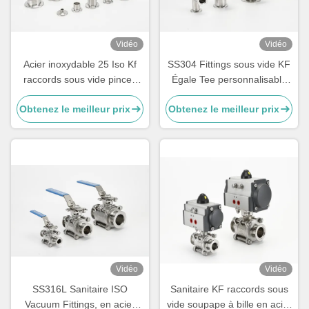
Vidéo
Vidéo
Acier inoxydable 25 Iso Kf
SS304 Fittings sous vide KF
raccords sous vide pinces
Égale Tee personnalisable
soudées type joint de flange
inoffensif Industriel
Obtenez le meilleur prix
Obtenez le meilleur prix
sous vide
Vidéo
Vidéo
SS316L Sanitaire ISO
Sanitaire KF raccords sous
Vacuum Fittings, en acier
vide soupape à bille en acier