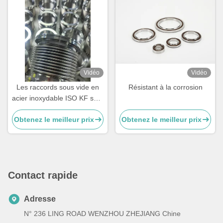
Vidéo
Vidéo
Les raccords sous vide en
Résistant à la corrosion
acier inoxydable ISO KF sont
électropolisés pour une
Obtenez le meilleur prix
Obtenez le meilleur prix
connexion parfaite
Contact rapide
Adresse
N° 236 LING ROAD WENZHOU ZHEJIANG Chine