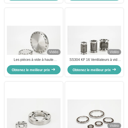
Vidéo
Vidéo
Les pièces à vide à haute
SS304 KF 16 Ventilateurs à vide
fréquence KF ultra-haute sont
élevé raccords en acier
équipées d'une bride non rotative,
Obtenez le meilleur prix
Obtenez le meilleur prix
inoxydable flexible
d'une bride blanche et d'une bride
à vide
Vidéo