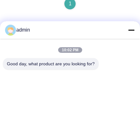
1
admin
10:02 PM
Contact rapide
Good day, what product are you looking for?
Adresse
N° 236 LING ROAD WENZHOU ZHEJIANG Chine
Télégramme
86-138-677-25587
E-mail
bovinx@milkmachineparts.com