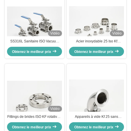
Vidéo
Vidéo
SS316L Sanitaire ISO Vacuum
Acier inoxydable 25 Iso Kf
Fittings, en acier inoxydable 3PC
raccords sous vide pinces
Obtenez le meilleur prix
soupape à bille
soudées type joint de flange sous
Obtenez le meilleur prix
vide
Vidéo
Fittings de brides ISO KF rotatives,
Appareils à vide Kf 25 sans
brides en acier inoxydable avec
danger
Obtenez le meilleur prix
vide élevé
Obtenez le meilleur prix