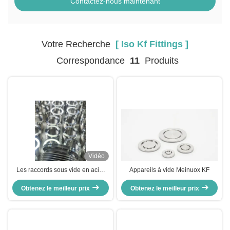
Contactez-nous maintenant
Votre Recherche
[ Iso Kf Fittings ]
Correspondance
11
Produits
Vidéo
Les raccords sous vide en acier
Appareils à vide Meinuox KF
inoxydable ISO KF sont
Obtenez le meilleur prix
électropolisés pour une
Obtenez le meilleur prix
connexion parfaite