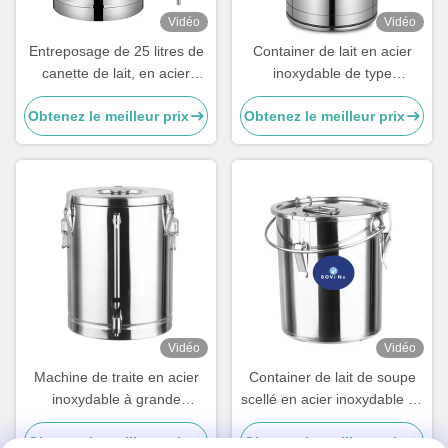
Vidéo
Vidéo
Entreposage de 25 litres de
Container de lait en acier
canette de lait, en acier
inoxydable de type
inoxydable pour le transport
couvercle, OEM Ss Can 50L
Obtenez le meilleur prix
Obtenez le meilleur prix
Vidéo
Vidéo
Machine de traite en acier
Container de lait de soupe
inoxydable à grande
scellé en acier inoxydable de
capacité
grande capacité avec pinces
Obtenez le meilleur prix
Obtenez le meilleur prix