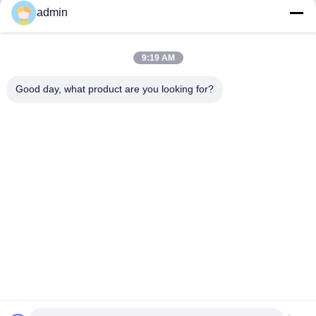
admin
9:19 AM
Contact rapide
Good day, what product are you looking for?
Adresse
N° 236 LING ROAD WENZHOU ZHEJIANG Chine
Télégramme
86-138-677-25587
E-mail
bovinx@milkmachineparts.com
Politique de confidentialité
|
Plan du site
| Chine Bonne qualité
Pièces détachées de machines à lait Le fournisseur. 2023-2026