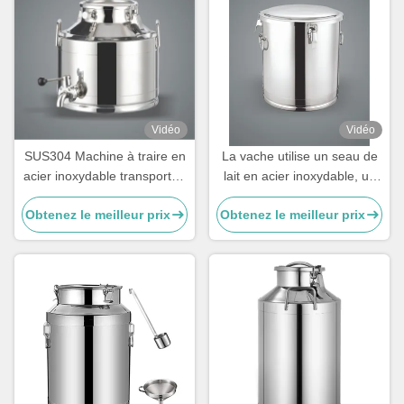
Vidéo
Vidéo
SUS304 Machine à traire en
La vache utilise un seau de
acier inoxydable transportée
lait en acier inoxydable, un
par seau avec couvercle
seau de lait en acier
Obtenez le meilleur prix
Obtenez le meilleur prix
inoxydable pour la ferme