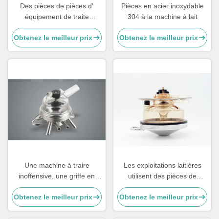
Des pièces de pièces d'
Pièces en acier inoxydable
équipement de traite
304 à la machine à lait
industriel universel.
Obtenez le meilleur prix
Obtenez le meilleur prix
Une machine à traire
Les exploitations laitières
inoffensive, une griffe en
utilisent des pièces de
acier inoxydable 304, une
rechange pour la machine à
Obtenez le meilleur prix
Obtenez le meilleur prix
griffe de traite de chèvre.
lait à griffes 1 kg 350cc
Matériau Ppsu