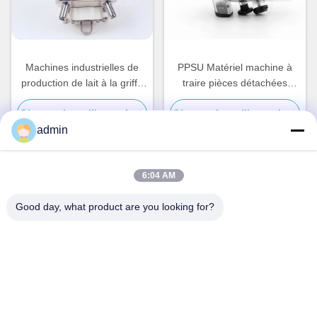
Machines industrielles de
PPSU Matériel machine à
production de lait à la griffe
traire pièces détachées
450cc PC Matériel de
Griffe 450cc Produits laitiers
Obtenez le meilleur prix
Obtenez le meilleur prix
production agricole
industriels
admin
6:04 AM
Contact rapide
Good day, what product are you looking for?
Adresse
N° 236 LING ROAD WENZHOU ZHEJIANG Chine
Télégramme
86-138-677-25587