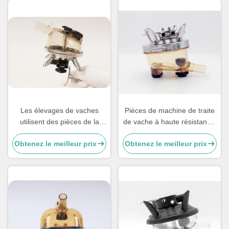
Les élevages de vaches
Pièces de machine de traite
utilisent des pièces de la
de vache à haute résistance,
machine à lait, des griffes,
pièces de rechange laitières
Obtenez le meilleur prix
Obtenez le meilleur prix
du matériel PPSU de 300 cc
agricoles 400CC
sans soupape.