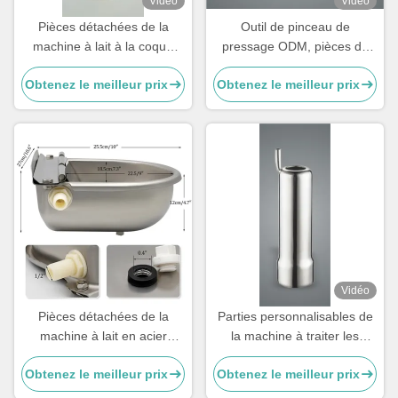
Vidéo
Vidéo
Pièces détachées de la
Outil de pinceau de
machine à lait à la coque
pressage ODM, pièces de
200g sur mesure pour les
machine de traite en acier
Obtenez le meilleur prix
Obtenez le meilleur prix
tasses de thé.
inoxydable pour vaches
Vidéo
Pièces détachées de la
Parties personnalisables de
machine à lait en acier
la machine à traiter les
inoxydable
vaches, pièces de rechange
Obtenez le meilleur prix
Obtenez le meilleur prix
de la machine à traiter les
vaches, tasses à sucre