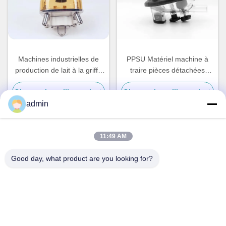
Machines industrielles de
PPSU Matériel machine à
production de lait à la griffe
traire pièces détachées
450cc PC Matériel de
Griffe 450cc Produits laitiers
Obtenez le meilleur prix
Obtenez le meilleur prix
production agricole
industriels
admin
11:49 AM
Contact rapide
Good day, what product are you looking for?
Adresse
N° 236 LING ROAD WENZHOU ZHEJIANG Chine
Télégramme
86-138-677-25587