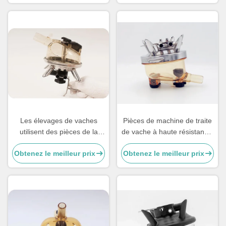
Matériau Ppsu
Les élevages de vaches
Pièces de machine de traite
utilisent des pièces de la
de vache à haute résistance,
machine à lait, des griffes,
pièces de rechange laitières
Obtenez le meilleur prix
Obtenez le meilleur prix
du matériel PPSU de 300 cc
agricoles 400CC
sans soupape.