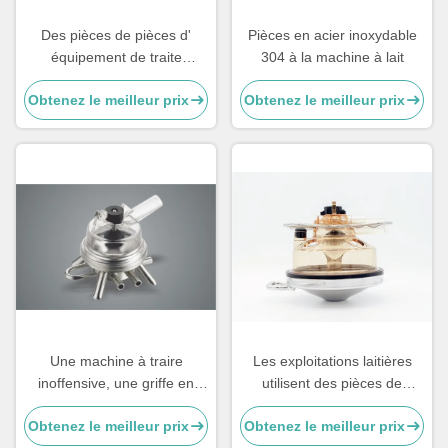
Des pièces de pièces d'
Pièces en acier inoxydable
équipement de traite
304 à la machine à lait
industriel universel.
Obtenez le meilleur prix
Obtenez le meilleur prix
Une machine à traire
Les exploitations laitières
inoffensive, une griffe en
utilisent des pièces de
acier inoxydable 304, une
rechange pour la machine à
Obtenez le meilleur prix
Obtenez le meilleur prix
griffe de traite de chèvre.
lait à griffes 1 kg 350cc