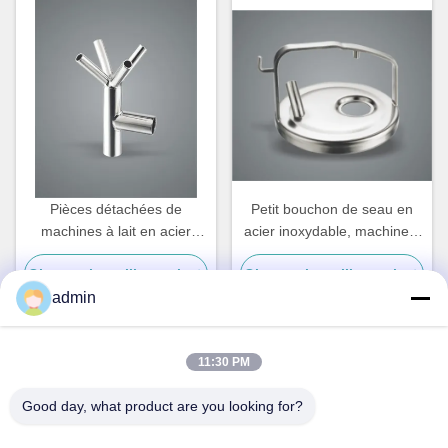
Pièces détachées de
Petit bouchon de seau en
machines à lait en acier
acier inoxydable, machine à
inoxydable
traire les vaches pièces
Obtenez le meilleur prix
Obtenez le meilleur prix
détachées
admin
11:30 PM
Contact rapide
Good day, what product are you looking for?
Adresse