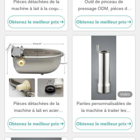
Pièces détachées de la
Outil de pinceau de
machine à lait à la coque
pressage ODM, pièces de
200g sur mesure pour les
machine de traite en acier
Obtenez le meilleur prix
Obtenez le meilleur prix
tasses de thé.
inoxydable pour vaches
Vidéo
Pièces détachées de la
Parties personnalisables de
machine à lait en acier
la machine à traiter les
inoxydable
vaches, pièces de rechange
Obtenez le meilleur prix
Obtenez le meilleur prix
de la machine à traiter les
vaches, tasses à sucre