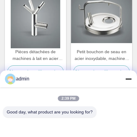
Pièces détachées de
Petit bouchon de seau en
machines à lait en acier
acier inoxydable, machine à
inoxydable
traire les vaches pièces
Obtenez le meilleur prix
Obtenez le meilleur prix
détachées
admin
2:39 PM
Contact rapide
Good day, what product are you looking for?
Adresse
N° 236 LING ROAD WENZHOU ZHEJIANG Chine