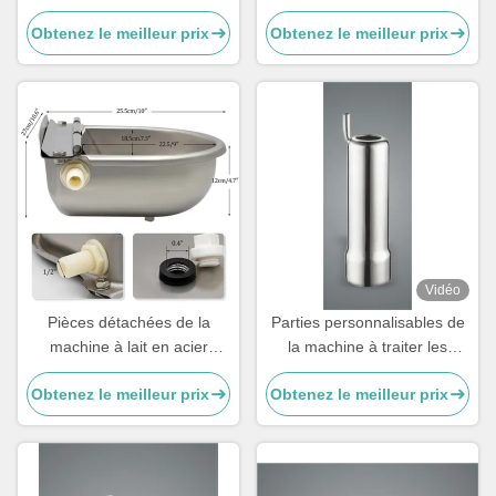
200g sur mesure pour les
machine de traite en acier
Obtenez le meilleur prix
Obtenez le meilleur prix
tasses de thé.
inoxydable pour vaches
Vidéo
Pièces détachées de la
Parties personnalisables de
machine à lait en acier
la machine à traiter les
inoxydable
vaches, pièces de rechange
Obtenez le meilleur prix
Obtenez le meilleur prix
de la machine à traiter les
vaches, tasses à sucre