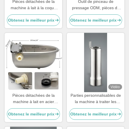
Pièces détachées de la
Outil de pinceau de
machine à lait à la coque
pressage ODM, pièces de
200g sur mesure pour les
machine de traite en acier
Obtenez le meilleur prix
Obtenez le meilleur prix
tasses de thé.
inoxydable pour vaches
Vidéo
Pièces détachées de la
Parties personnalisables de
machine à lait en acier
la machine à traiter les
inoxydable
vaches, pièces de rechange
Obtenez le meilleur prix
Obtenez le meilleur prix
de la machine à traiter les
vaches, tasses à sucre