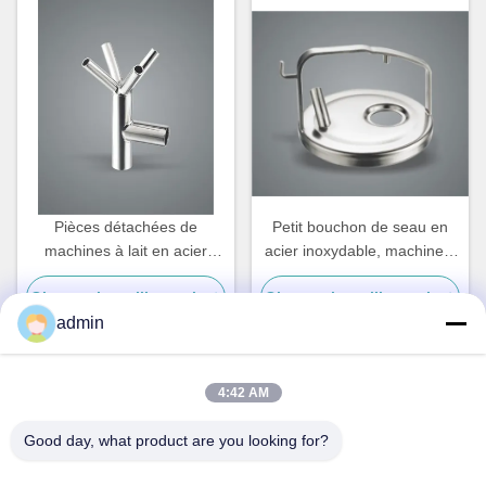
Pièces détachées de
Petit bouchon de seau en
machines à lait en acier
acier inoxydable, machine à
inoxydable
traire les vaches pièces
Obtenez le meilleur prix
Obtenez le meilleur prix
détachées
admin
4:42 AM
Contact rapide
Good day, what product are you looking for?
Adresse