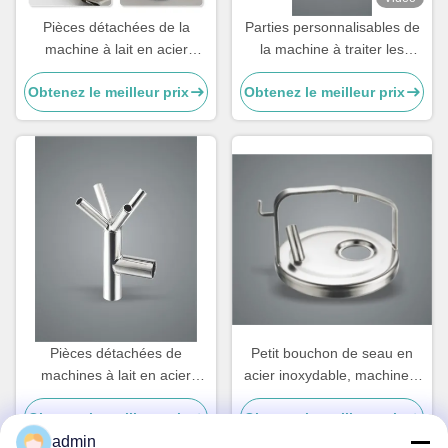
Pièces détachées de la
Parties personnalisables de
machine à lait en acier
la machine à traiter les
inoxydable
vaches, pièces de rechange
Obtenez le meilleur prix
Obtenez le meilleur prix
de la machine à traiter les
vaches, tasses à sucre
Pièces détachées de
Petit bouchon de seau en
machines à lait en acier
acier inoxydable, machine à
inoxydable
traire les vaches pièces
Obtenez le meilleur prix
Obtenez le meilleur prix
détachées
admin