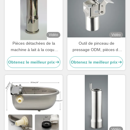
Vidéo
Vidéo
Pièces détachées de la
Outil de pinceau de
machine à lait à la coque
pressage ODM, pièces de
200g sur mesure pour les
machine de traite en acier
Obtenez le meilleur prix
Obtenez le meilleur prix
tasses de thé.
inoxydable pour vaches
Vidéo