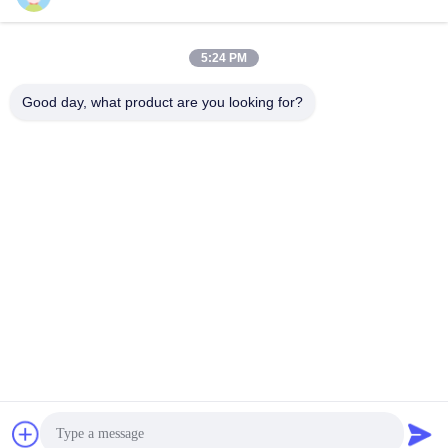
5:24 PM
Contact rapide
Good day, what product are you looking for?
Adresse
N° 236 LING ROAD WENZHOU ZHEJIANG Chine
Télégramme
86-138-677-25587
E-mail
bovinx@milkmachineparts.com
Politique de confidentialité
|
Plan du site
| Chine Bonne qualité
Pièces détachées de machines à lait Le fournisseur. 2023-2026
BOVINX MACHINE PARTS LLC Tous les droits réservés.