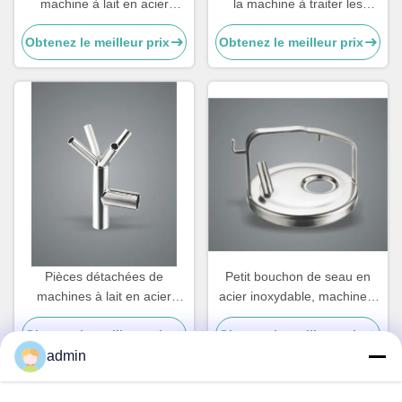
machine à lait en acier
la machine à traiter les
inoxydable
vaches, pièces de rechange
Obtenez le meilleur prix
Obtenez le meilleur prix
de la machine à traiter les
vaches, tasses à sucre
Pièces détachées de
Petit bouchon de seau en
machines à lait en acier
acier inoxydable, machine à
inoxydable
traire les vaches pièces
Obtenez le meilleur prix
Obtenez le meilleur prix
détachées
admin