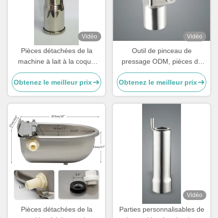
Vidéo
Vidéo
Pièces détachées de la
Outil de pinceau de
machine à lait à la coque
pressage ODM, pièces de
200g sur mesure pour les
machine de traite en acier
Obtenez le meilleur prix
Obtenez le meilleur prix
tasses de thé.
inoxydable pour vaches
Vidéo
Pièces détachées de la
Parties personnalisables de