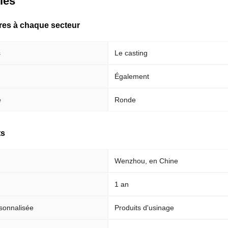
clés
pres à chaque secteur
s
Le casting
Également
e
Ronde
ts
Wenzhou, en Chine
1 an
sonnalisée
Produits d'usinage