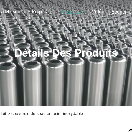
La Maison
À Propos De Nous
Vidéo
Produits
Détails Des Produits
lait
>
couvercle de seau en acier inoxydable