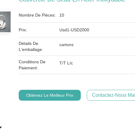
Nombre De Pièces:
10
Prix:
Usd1-USD2000
Détails De
cartons
L'emballage:
Conditions De
T/T L/c
Paiement:
Contactez-Nous Mai
Obtenez Le Meilleur Prix