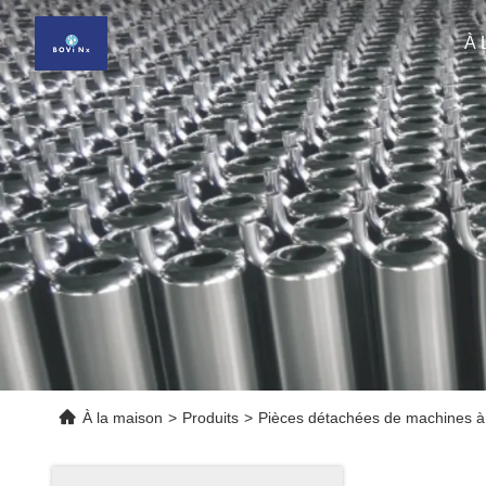
À 
À la maison
>
Produits
>
Pièces détachées de machines à 