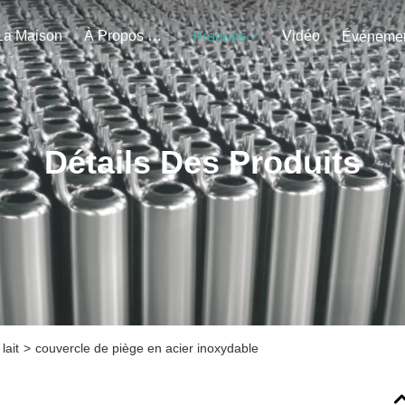
La Maison
À Propos De Nous
Vidéo
Produits
Détails Des Produits
lait
>
couvercle de piège en acier inoxydable