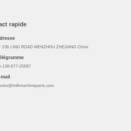
act rapide
dresse
° 236 LING ROAD WENZHOU ZHEJIANG Chine
élégramme
6-138-677-25587
-mail
ovinx@milkmachineparts.com