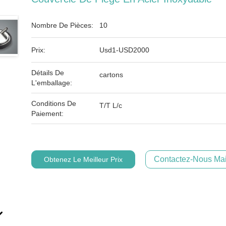
Nombre De Pièces:
10
Prix:
Usd1-USD2000
Détails De
cartons
L'emballage:
Conditions De
T/T L/c
Paiement:
Contactez-Nous Mai
Obtenez Le Meilleur Prix