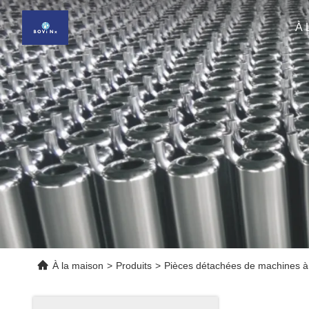
À 
À la maison
>
Produits
>
Pièces détachées de machines à 