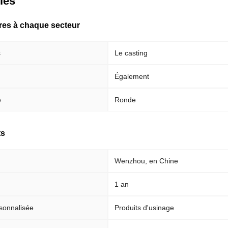
clés
pres à chaque secteur
s
Le casting
Également
e
Ronde
ts
Wenzhou, en Chine
1 an
sonnalisée
Produits d'usinage