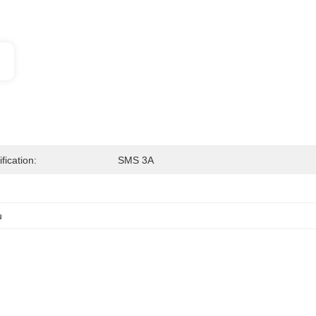
ification:
SMS 3A
u