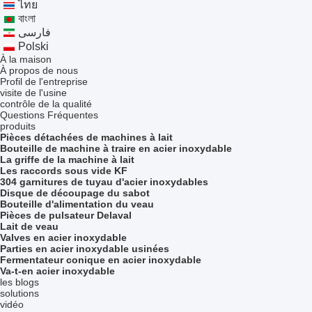
ไทย
বাংলা
فارسی
Polski
À la maison
À propos de nous
Profil de l'entreprise
visite de l'usine
contrôle de la qualité
Questions Fréquentes
produits
Pièces détachées de machines à lait
Bouteille de machine à traire en acier inoxydable
La griffe de la machine à lait
Les raccords sous vide KF
304 garnitures de tuyau d'acier inoxydables
Disque de découpage du sabot
Bouteille d'alimentation du veau
Pièces de pulsateur Delaval
Lait de veau
Valves en acier inoxydable
Parties en acier inoxydable usinées
Fermentateur conique en acier inoxydable
Va-t-en acier inoxydable
les blogs
solutions
vidéo