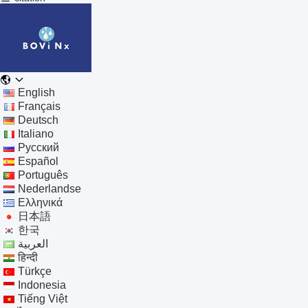
English
Français
Deutsch
Italiano
Русский
Español
Português
Nederlandse
Ελληνικά
日本語
한국
العربية
हिन्दी
Türkçe
Indonesia
Tiếng Việt