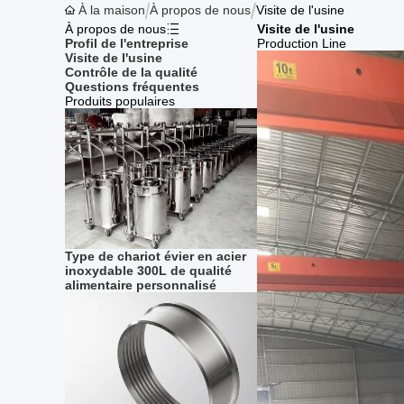
À la maison
À propos de nous
Visite de l'usine
À propos de nous
Visite de l'usine
Profil de l'entreprise
Production Line
Visite de l'usine
Contrôle de la qualité
Questions fréquentes
Produits populaires
Type de chariot évier en acier
inoxydable 300L de qualité
alimentaire personnalisé