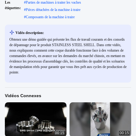
Les
#
Parties de machines à traiter les vaches
étiquettes:
#
Pièces détachées de la machine à traire
#
Composants de la machine à traire
Vidéo description:
Obtenez une démo guidée qui présente les flux de travail courants et des conseils
de dépannage pour le produit STAINLESS STEEL SHELL. Dans cette vidéo,
nous expliquons comment cette coque durable fonctionne face à des volumes de
commandes élevés, en avance sur les demandes du marché chinois, en mettant en
évidence les processus d'assemblage clés, les contrôles de qualité et les scénarios
de manipulation réels pour garantir que vous êtes prêt aux cycles de production de
pointe.
Vidéos Connexes
00:15
00:15