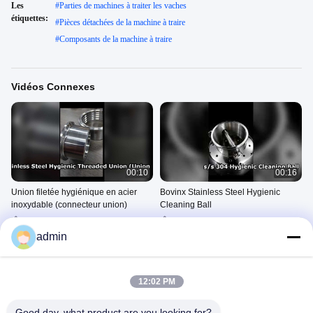
Les
#
Parties de machines à traiter les vaches
étiquettes:
#
Pièces détachées de la machine à traire
#
Composants de la machine à traire
Vidéos Connexes
00:10
00:16
Union filetée hygiénique en acier
Bovinx Stainless Steel Hygienic
inoxydable (connecteur union)
Cleaning Ball
304 Garnitures De Tuyau
304 Garnitures De Tuyau
D'acier Inoxydables
D'acier Inoxydables
admin
March 20, 2026
March 20, 2026
12:02 PM
Good day, what product are you looking for?